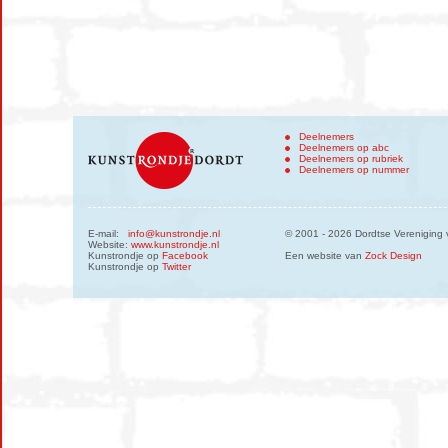
Deelnemers
Deelnemers op abc
Deelnemers op rubriek
Deelnemers op nummer
E-mail:
info@kunstrondje.nl
© 2001 - 2026 Dordtse Vereniging 
Website:
www.kunstrondje.nl
Kunstrondje op
Facebook
Een website van
Zock Design
Kunstrondje op
Twitter