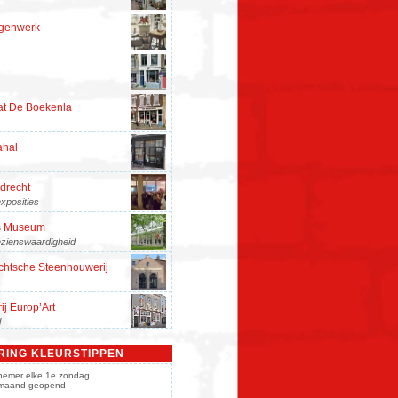
rgenwerk
at De Boekenla
ahal
drecht
xposities
s Museum
zienswaardigheid
chtsche Steenhouwerij
ij Europ’Art
l
Music
RING KLEURSTIPPEN
lnemer elke 1e zondag
maand geopend
tekerksplein