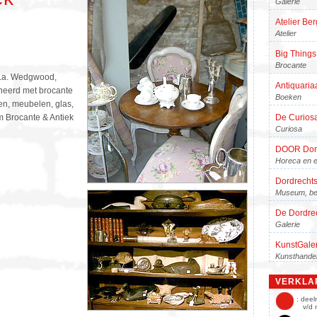
Galerie
Atelier Be
Atelier
Big Things
Brocante
o.a. Wedgwood,
Antiquaria
neerd met brocante
Boeken
iten, meubelen, glas,
 Brocante & Antiek
De Curios
Curiosa
DOOR Dor
Horeca en e
Dordrecht
Museum, be
De Dordre
Galerie
KunstGaler
Kunsthande
Get Back 
VERKLA
Muziek
: dee
v/d 
Atelier Gro