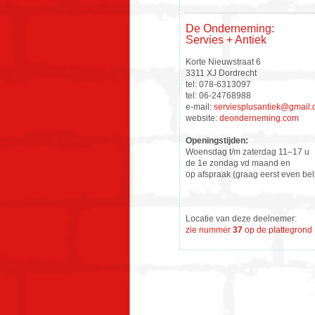
De Onderneming:
Servies + Antiek
Korte Nieuwstraat 6
3311 XJ Dordrecht
tel: 078-6313097
tel: 06-24768988
e-mail:
serviesplusantiek@gmail
website:
deonderneming.com
Openingstijden:
Woensdag t/m zaterdag 11–17 u
de 1e zondag vd maand en
op afspraak (graag eerst even bel
Locatie van deze deelnemer:
zie nummer
37
op de plattegrond