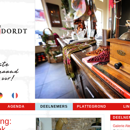
AGENDA
DEELNEMERS
PLATTEGROND
LI
DEELNE
ng:
Galerie Ate
ek