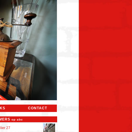
NKS
CONTACT
MERS
op abc
lier 27