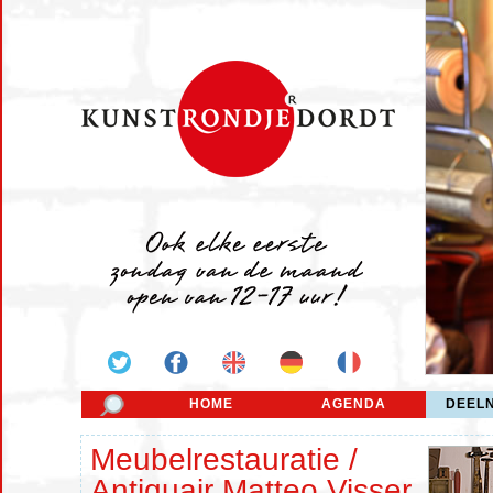
HOME
AGENDA
DEEL
Meubelrestauratie /
Antiquair Matteo Visser