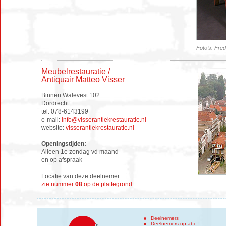
Foto’s: Fred
Meubelrestauratie /
Antiquair Matteo Visser
Binnen Walevest 102
Dordrecht
tel: 078-6143199
e-mail:
info@visserantiekrestauratie.nl
website:
visserantiekrestauratie.nl
Openingstijden:
Alleen 1e zondag vd maand
en op afspraak
Locatie van deze deelnemer:
zie nummer
08
op de plattegrond
Deelnemers
Deelnemers op abc