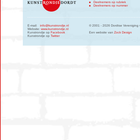
Deelnemers op rubriek
Deelnemers op nummer
E-mail:
info@kunstrondje.nl
© 2001 - 2026 Dordtse Vereniging 
Website:
www.kunstrondje.nl
Kunstrondje op
Facebook
Een website van
Zock Design
Kunstrondje op
Twitter