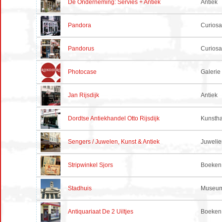
De Onderneming: Servies + Antiek
Antiek
Pandora
Curiosa
Pandorus
Curiosa
Photocase
Galerie
Jan Rijsdijk
Antiek
Dordtse Antiekhandel Otto Rijsdijk
Kunsth
Sengers / Juwelen, Kunst & Antiek
Juwelie
Stripwinkel Sjors
Boeken
Stadhuis
Museum
Antiquariaat De 2 Uiltjes
Boeken