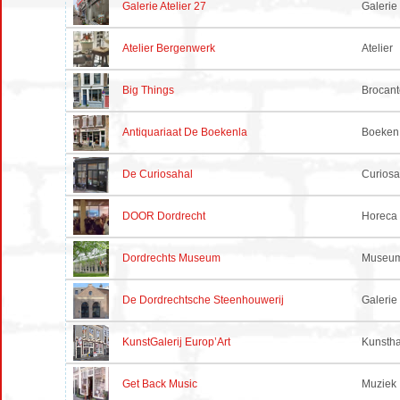
Galerie Atelier 27
Galerie
Atelier Bergenwerk
Atelier
Big Things
Brocant
Antiquariaat De Boekenla
Boeken
De Curiosahal
Curiosa
DOOR Dordrecht
Horeca 
Dordrechts Museum
Museum
De Dordrechtsche Steenhouwerij
Galerie
KunstGalerij Europ’Art
Kunsth
Get Back Music
Muziek