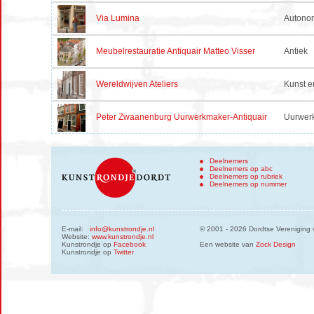
Via Lumina
Autono
Meubelrestauratie Antiquair Matteo Visser
Antiek
Wereldwijven Ateliers
Kunst e
Peter Zwaanenburg Uurwerkmaker-Antiquair
Uurwer
Deelnemers
Deelnemers op abc
Deelnemers op rubriek
Deelnemers op nummer
E-mail:
info@kunstrondje.nl
© 2001 - 2026 Dordtse Vereniging 
Website:
www.kunstrondje.nl
Kunstrondje op
Facebook
Een website van
Zock Design
Kunstrondje op
Twitter