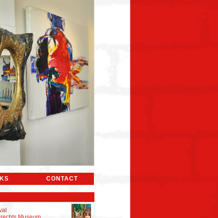
NKS
CONTACT
val
rdrechts Museum