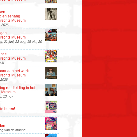
6
sen
 en senang
rdrechts Museum
s 2026
ngen
rdrechts Museum
g, 21 juni, 22 aug, 18 okt, 20
ntie
rdrechts Museum
tie
aar aan het werk
rdrechts Museum
i 2026
ng rondleiding in het
s Museum
ep, 13 nov
de buren!
hten
jdag van de maand