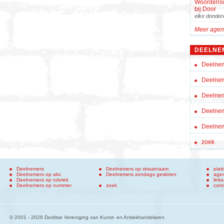
Woordens
bij Door
elke donder
Meer agen
DEELNE
Deelnem
Deelnem
Deelne
Deelnem
Deelnem
zoek
Deelnemers
Deelnemers op straatnaam
plat
Deelnemers op abc
Deelnemers zondags gesloten
age
Deelnemers op rubriek
links
Deelnemers op nummer
zoek
cont
© 2001 - 2026 Dordtse Vereniging van Kunst- en Antiekhandelaren