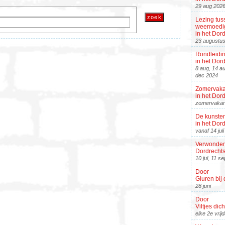
29 aug 202
Lezing tus
weemoedig
in het Do
23 augustu
Rondleidi
in het Do
8 aug, 14 au
dec 2024
Zomervaka
in het Do
zomervakan
De kunsten
in het Do
vanaf 14 jul
Verwonderi
Dordrecht
10 jul, 11 s
Door
Gluren bij 
28 juni
Door
Viltjes dic
elke 2e vri