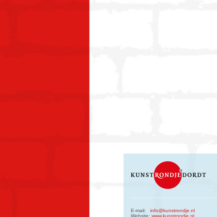
E-mail:
info@kunstrondje.nl
Website:
www.kunstrondje.nl