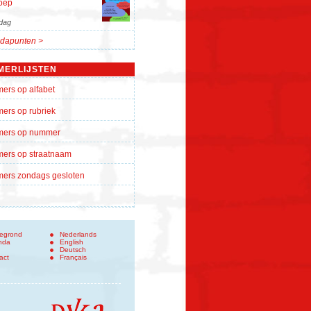
oep
dag
dapunten >
MERLIJSTEN
ers op alfabet
ers op rubriek
mers op nummer
ers op straatnaam
ers zondags gesloten
tegrond
Nederlands
nda
English
Deutsch
act
Français