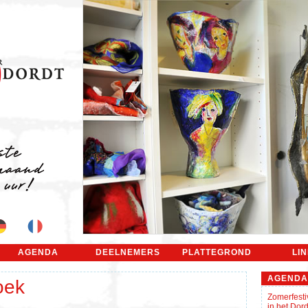
AGENDA
DEELNEMERS
PLATTEGROND
LI
AGENDA
oek
Zomerfesti
in het Do