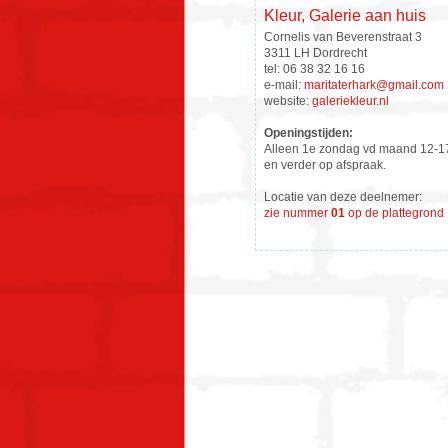
Kleur, Galerie aan huis
Cornelis van Beverenstraat 3
3311 LH Dordrecht
tel: 06 38 32 16 16
e-mail:
maritaterhark@gmail.com
website:
galeriekleur.nl
Openingstijden:
Alleen 1e zondag vd maand 12-1
en verder op afspraak.
Locatie van deze deelnemer:
zie nummer
01
op de plattegrond