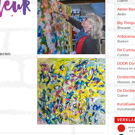
Galerie
Atelier Be
Atelier
Big Things
Brocante
Antiquaria
Boeken
De Curios
jecten
.
Curiosa
DOOR Dor
Horeca en e
Dordrecht
Museum, be
De Dordre
Galerie
KunstGaler
Kunsthande
Get Back 
VERKLA
Muziek
: dee
v/d 
Atelier Gro