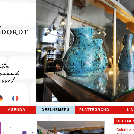
AGENDA
DEELNEMERS
PLATTEGROND
LI
DEELNE
Galerie Ate