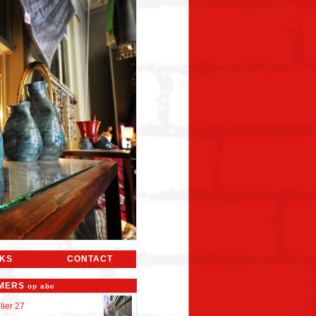
NKS
CONTACT
MERS
op abc
lier 27