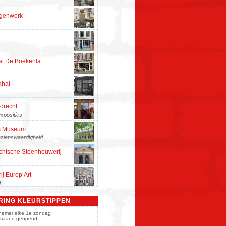
rgenwerk
at De Boekenla
ahal
drecht
xposities
s Museum
zienswaardigheid
chtsche Steenhouwerij
ij Europ’Art
l
Music
RING KLEURSTIPPEN
lnemer elke 1e zondag
maand geopend
tekerksplein