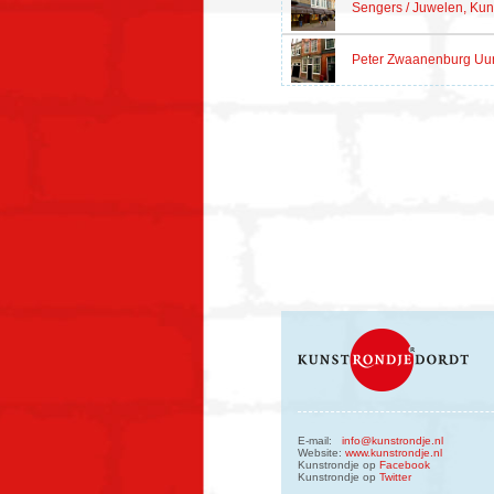
Sengers / Juwelen, Kuns
Peter Zwaanenburg Uur
E-mail:
info@kunstrondje.nl
Website:
www.kunstrondje.nl
Kunstrondje op
Facebook
Kunstrondje op
Twitter