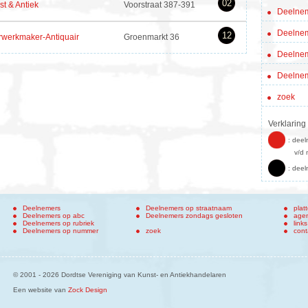
02
t & Antiek
Voorstraat 387-391
Deelnem
Deelne
12
werkmaker-Antiquair
Groenmarkt 36
Deelnem
Deelnem
zoek
Verklaring
: dee
v/d 
: dee
Deelnemers
Deelnemers op straatnaam
plat
Deelnemers op abc
Deelnemers zondags gesloten
age
Deelnemers op rubriek
links
Deelnemers op nummer
zoek
cont
© 2001 - 2026 Dordtse Vereniging van Kunst- en Antiekhandelaren
Een website van
Zock Design