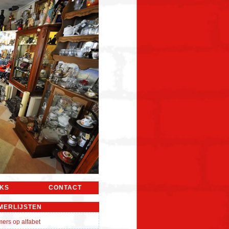
NKS
CONTACT
MERLIJSTEN
ers op alfabet