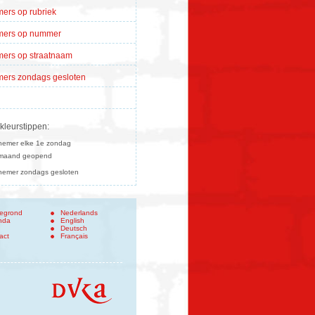
ers op rubriek
mers op nummer
ers op straatnaam
ers zondags gesloten
 kleurstippen:
lnemer elke 1e zondag
maand geopend
lnemer zondags gesloten
tegrond
Nederlands
nda
English
Deutsch
act
Français