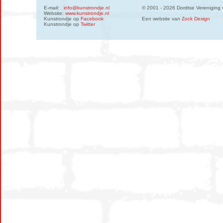
E-mail:
info@kunstrondje.nl
© 2001 - 2026 Dordtse Vereniging 
Website:
www.kunstrondje.nl
Kunstrondje op
Facebook
Een website van
Zock Design
Kunstrondje op
Twitter