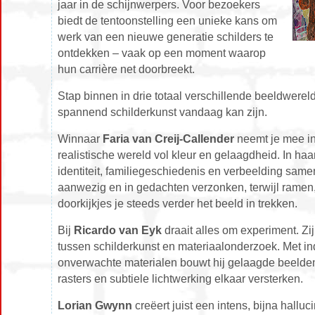
jaar in de schijnwerpers. Voor bezoekers
biedt de tentoonstelling een unieke kans om
werk van een nieuwe generatie schilders te
ontdekken – vaak op een moment waarop
hun carrière net doorbreekt.
Stap binnen in drie totaal verschillende beeldwere
spannend schilderkunst vandaag kan zijn.
Winnaar
Faria van Creij-Callender
neemt je mee i
realistische wereld vol kleur en gelaagdheid. In haar
identiteit, familiegeschiedenis en verbeelding samen.
aanwezig en in gedachten verzonken, terwijl ramen,
doorkijkjes je steeds verder het beeld in trekken.
Bij
Ricardo van Eyk
draait alles om experiment. Zi
tussen schilderkunst en materiaalonderzoek. Met in
onverwachte materialen bouwt hij gelaagde beelden
rasters en subtiele lichtwerking elkaar versterken.
Lorian Gwynn
creëert juist een intens, bijna hallu