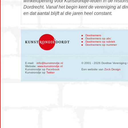
winkelopening voor Kunstrondje-leden in de histor
Dordrecht. Vanaf het begin kent de vereniging al dire
en dat aantal blijft al die jaren heel constant.
Deelnemers
Deelnemers op abc
Deelnemers op rubriek
Deelnemers op nummer
E-mail:
info@kunstrondje.nl
© 2001 - 2026 Dordtse Vereniging 
Website:
www.kunstrondje.nl
Kunstrondje op
Facebook
Een website van
Zock Design
Kunstrondje op
Twitter