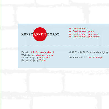
Deelnemers
Deelnemers op abc
Deelnemers op rubriek
Deelnemers op nummer
E-mail:
info@kunstrondje.nl
© 2001 - 2026 Dordtse Vereniging 
Website:
www.kunstrondje.nl
Kunstrondje op
Facebook
Een website van
Zock Design
Kunstrondje op
Twitter