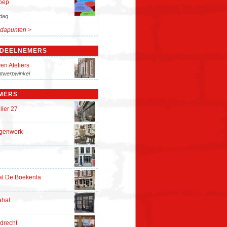
oep
dag
dapunten >
 DEELNEMERS
en Ateliers
twerpwinkel
MERS
lier 27
rgenwerk
at De Boekenla
ahal
drecht