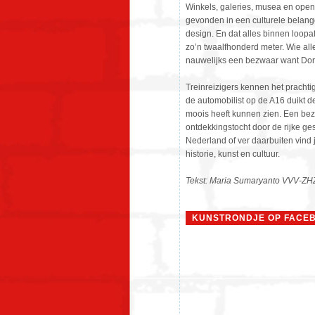
Winkels, galeries, musea en ope
gevonden in een culturele belange
design. En dat alles binnen loopa
zo’n twaalfhonderd meter. Wie alle
nauwelijks een bezwaar want Dor
Treinreizigers kennen het pracht
de automobilist op de A16 duikt de 
moois heeft kunnen zien. Een bez
ontdekkingstocht door de rijke ge
Nederland of ver daarbuiten vind 
historie, kunst en cultuur.
Tekst: Maria Sumaryanto VVV-ZH
KUNSTRONDJE OP FACE