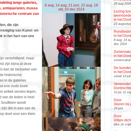
deling langs galeries,
29 aug 202
8 aug, 14 aug, 21 juni, 22 aug, 18
s, antiquariaten, musea
okt, 20 dec 2024
Lezing tus
istorische centrum van
weemoedig
in het Do
23 augustu
en, die zijn
reniging van Kunst- en
Rondleidi
in het Do
k in het hart van ons
8 aug, 14 au
dec 2024
Zomervaka
in het Do
jn verschillend, maar
zomervakan
d zijn bijna al deze
De kunsten
Zo kan de bezoeker van
in het Do
de historische
vanaf 14 jul
s in de galeries
Verwonderi
dat ene oude boek
Dordrecht
i antiek servies tegen,
10 jul, 11 s
 van de leden is heel
Door
. Snuffelen wordt
Gluren bij 
 zijn die in een van de
28 juni
p doet voor een klein
Door
Viltjes dic
elke 2e vri