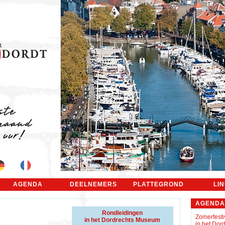
AGENDA
DEELNEMERS
PLATTEGROND
LI
AGENDA
Rondleidingen
Zomerfesti
in het Dordrechts Museum
in het Do