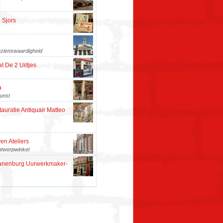
 Sjors
zienswaardigheid
t De 2 Uiltjes
a
unst
auratie Antiquair Matteo
en Ateliers
twerpwinkel
anenburg Uurwerkmaker-