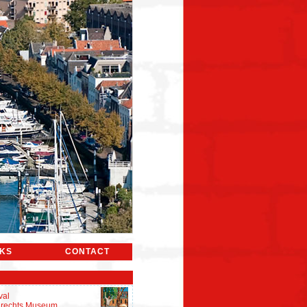
NKS
CONTACT
val
rdrechts Museum