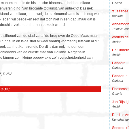
n monumenten in de historische binnenstad hebben elkaar
Galerie
nvereniging. Van brocante tot kunst, van antiek tot klassiek
‘t Leesbee
fstand van elkaar, alhoewel, de maximumafstand is toch nog wel
Boeken
 leden wil bezoeken redt dat toch niet in een dag, maar dat is
Annemoon
drecht is zeker een herhaalbezoek waard.
Textielkunst
ige silhouet van de stad vanaf de brug over de Oude Maas maar
Ateliers d
tunnel in en is de stad al weer voorbij voordat hij iets van al dit
Atelier
oek aan het Kunstrondje Dordt is dan ook meteen een
De Onderne
schiedenis van de oudste stad van Holland. Nergens in
Antiek
je binnen zo’n kleine oppervlakte zo’n verscheidenheid aan
Pandora
Curiosa
Z, DVKA
Pandorus
Curiosa
Photocase
BOOK:
Galerie
Jan Rijsdij
Antiek
Dordtse An
Kunsthande
Sengers / 