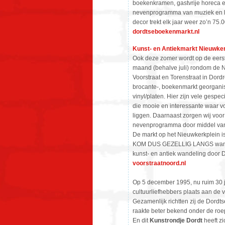
boekenkramen, gastvrije horeca e
nevenprogramma van muziek en lit
decor trekt elk jaar weer zo’n 75.
dordtseboekenmarkt.nl
Kunst- en Antiekmarkt Nieuwker
Ook deze zomer wordt op de eers
maand (behalve juli) rondom de N
Voorstraat en Torenstraat in Dordre
brocante-, boekenmarkt georgani
vinyl/platen. Hier zijn vele gespe
die mooie en interessante waar v
liggen. Daarnaast zorgen wij voor
nevenprogramma door middel van 
De markt op het Nieuwkerkplein is
KOM DUS GEZELLIG LANGS want de 
kunst- en antiek wandeling door D
voorstraatnoord.nl
Op 5 december 1995, nu ruim 30 
cultuurliefhebbers plaats aan de 
Gezamenlijk richtten zij de Dordt
raakte beter bekend onder de r
En dit
Kunstrondje Dordt
heeft zi