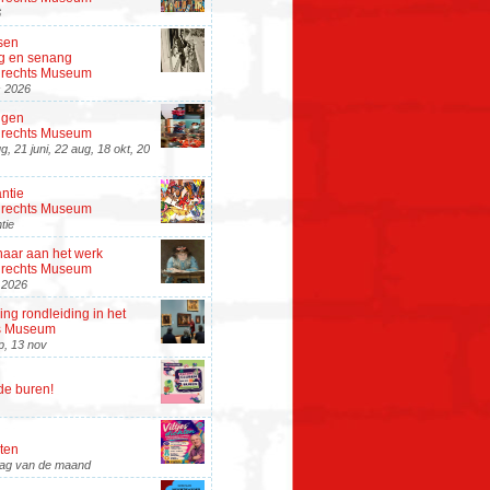
6
sen
 en senang
rdrechts Museum
s 2026
ngen
rdrechts Museum
g, 21 juni, 22 aug, 18 okt, 20
ntie
rdrechts Museum
tie
aar aan het werk
rdrechts Museum
i 2026
ng rondleiding in het
s Museum
ep, 13 nov
de buren!
hten
jdag van de maand