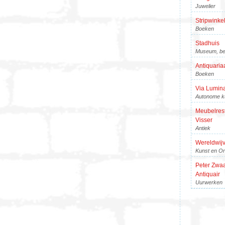
Juwelier
Stripwinkel
Boeken
Stadhuis
Museum, be
Antiquariaa
Boeken
Via Lumin
Autonome k
Meubelrest
Visser
Antiek
Wereldwijv
Kunst en On
Peter Zwa
Antiquair
Uurwerken