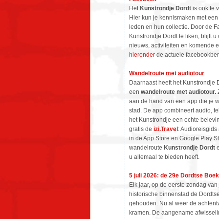
Het
Kunstrondje Dordt
is ook te 
Hier kun je kennismaken met een 
leden en hun collectie. Door de 
Kunstrondje Dordt te liken, blijft 
nieuws, activiteiten en komende 
hieronder
de actuele facebookber
Wandelroute met audiotour
Daarnaast heeft het Kunstrondje Do
een
wandelroute met audiotour.
Z
aan de hand van een app die je 
stad. De app combineert audio, t
het Kunstrondje een echte belevi
gratis de
izi.Travel
: Audioreisgids
in de App Store en Google Play S
wandelroute
Kunstrondje Dordt
e
u allemaal te bieden heeft.
5 juli 2026: de 29e Dordtse Boe
Elk jaar, op de eerste zondag van j
historische binnenstad de Dordt
gehouden. Nu al weer de achtentw
kramen. De aangename afwisselin