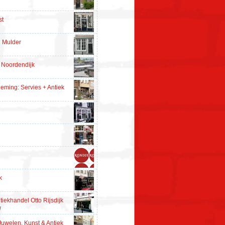
st
 Mulder
e Noordendijk
ming: Servies + Antiek
k
tiekhandel Otto Rijsdijk
l
Juwelen, Kunst & Antiek