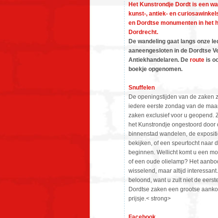
Het Kunstrondje Dordt is een wan
kunst-, antiek- en curiosawinkel
en Dordtse monumenten in het h
Dordrecht.
De wandeling gaat langs onze led
aaneengesloten in de Dordtse Ve
Antiekhandelaren. De
route
is oo
boekje opgenomen.
Snuffelen
De openingstijden van de zaken zi
iedere eerste zondag van de maan
zaken exclusief voor u geopend. 
het Kunstrondje ongestoord door 
binnenstad wandelen, de expositie
bekijken, of een speurtocht naar 
beginnen. Wellicht komt u een moo
of een oude olielamp? Het aanbod
wisselend, maar altijd interessant
beloond, want u zult niet de eerste
Dordtse zaken een grootse aankoo
prijsje.< strong>
Facebook