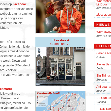
Woordens
vinden op
Facebook
.
bij Door
elke donder
overgroot deel van onze
Facebook-pagina van het
Meer agen
u op de hoogte van
evenementen. Zie
NIEUWE
ichten.
Wereldwijv
Kunst en On
‘t Leesbeest
rdt nóg iets extra’s;
Groenmarkt 72
DEELNE
o kun je je laten leiden
wegwijs maakt door de
Galerie Ate
ekst en beeld waardoor
Galerie
ng wordt! Download
Atelier Be
 app via de QR-code of
Atelier
tore. Zoek de
n ervaar wat Dordrecht
Big Things
Brocante
Antiquaria
kenmarkt
Boeken
uli, wordt in de
De Curios
se Boekenmarkt
Curiosa
intigste, met bijna 375
g van professionele
DOOR Dor