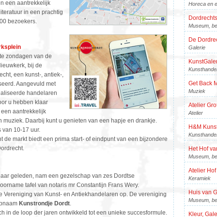
n een aantrekkelijk
Horeca en e
eratuur in een prachtig
Dordrecht
000 bezoekers.
Museum, be
De Dordre
ksplein
Galerie
te zondagen van de
KunstGaler
ieuwkerk, bij de
Kunsthande
cht, een kunst-, antiek-,
Get Back 
seerd. Aangevuld met
Muziek
cialiseerde handelaren
oor u hebben klaar
Atelier Gro
 een aantrekkelijk
Atelier
muziek. Daarbij kunt u genieten van een hapje en drankje.
H&M Kunstw
 van 10-17 uur.
Kunsthande
markt biedt een prima start- of eindpunt van een bijzondere
ordrecht.
Het Hof v
Museum, be
Atelier Hof
jaar geleden, nam een gezelschap van zes Dordtse
Keramiek
voorname tafel van notaris mr Constantijn Frans Wery.
Huis van G
se Vereniging van Kunst- en Antiekhandelaren op. De vereniging
Museum, be
oepnaam
Kunstrondje Dordt
.
ch in de loop der jaren ontwikkeld tot een unieke succesformule.
Kleur, Gale