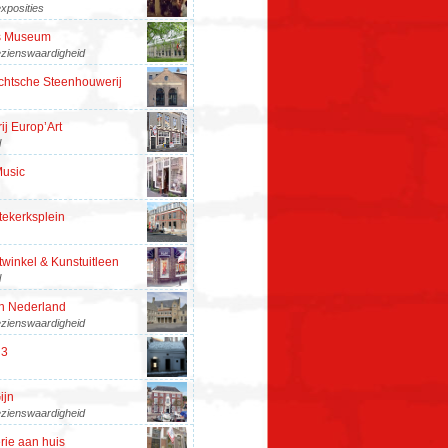
xposities
s Museum
zienswaardigheid
chtsche Steenhouwerij
ij Europ’Art
l
Music
tekerksplein
inkel & Kunstuitleen
l
an Nederland
zienswaardigheid
 3
ijn
zienswaardigheid
rie aan huis